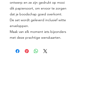
ontwerp en ze zijn gedrukt op mooi
dik papiersoort, om ervoor te zorgen
dat je boodschap goed overkomt.
De set wordt geleverd inclusief witte
enveloppen.
Maak van elk moment iets bijzonders
met deze prachtige wenskaarten.
Proefkaartje
Geboortekaartjes
Enveloppen
Shop
Werkwijze
Over mij
Prijzen
Contact
Algemene Voorwaarden
Facebook