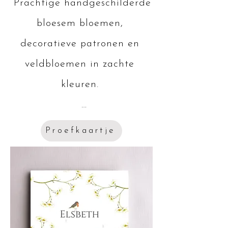
 Prachtige handgeschilderde 
bloesem bloemen, 
decoratieve patronen en 

veldbloemen in zachte 
kleuren. 

De kleuren van de 
Proefkaartje
achtergronden en tekst kan 
aangepast worden aan jouw 
wensen, 

Heb je andere 
ontwerpwensen of ben je 