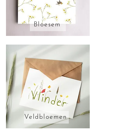
benieuwd naar de 
mogelijkheden? 

Bloesem
Neem gerust contact met 
ons op en vraag gratis een 
proefkaartje aan.
Veldbloemen