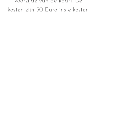
voorzijde van de kaart. De
kosten zijn 50 Euro instelkosten
en de drukkosten per kaart is
0,75 Euro .
Let op, Goud en zilverfoliedruk
is handwerk, de levertijd van
deze kaarten is i.v.m. het
handwerk langer, circa 3 tot 5
werkdagen.
Tekstwissel
Het is mogelijk om van
hetzelfde ontwerp meerdere
versies te maken.