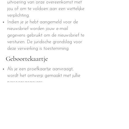
uitvoering van onze overeenkomst met
jou of om te voldoen aan een wettelijke
verplichting.
Indien je je hebt aangemeld voor de
nieuwsbrief worden jouw e-mail
gegevens gebruikt om de nieuwsbrief te
versturen. De juridische grondslag voor
deze verwerking is toestemming.
Geboortekaartje
Als je een proefkaartje aanvraagt,
wordt het ontwerp gemaakt met jullie
persoonsgegevens.
Je persoonsgegevens worden niet
langer dan strikt nodig is bewaard en
gebruikt voor het geboortekaartje. Wij
bewaren jouw gegevens zolang je klant
bij ons bent, tot drie maanden nadat
de geboortekaartje gedrukt zijn.
Daarna worden alle persoonsgegevens