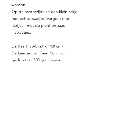
worden.
Op de achterzijde zit een klein zakje
met echte zaadjes 'vergeet met
nietjes', met de plant en zaad
instructies.
De Kaart is A5 (21 x 14,8 cm)
De kaarten van Gein Konijn zijn
gedrukt op 350 grs. papier.
Proefkaartje
Geboortekaartjes
Enveloppen
Shop
Werkwijze
Over mij