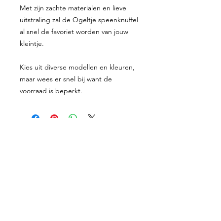
Met zijn zachte materialen en lieve
uitstraling zal de Ogeltje speenknuffel
al snel de favoriet worden van jouw
kleintje.
Kies uit diverse modellen en kleuren,
maar wees er snel bij want de
voorraad is beperkt.
Proefkaartje
Geboortekaartjes
Enveloppen
Shop
Werkwijze
Over mij
Prijzen
Contact