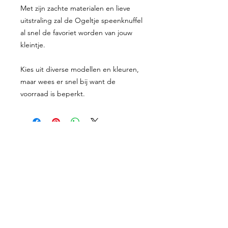
Met zijn zachte materialen en lieve
uitstraling zal de Ogeltje speenknuffel
al snel de favoriet worden van jouw
kleintje.
Kies uit diverse modellen en kleuren,
maar wees er snel bij want de
voorraad is beperkt.
Proefkaartje
Geboortekaartjes
Enveloppen
Shop
Werkwijze
Over mij
Prijzen
Contact