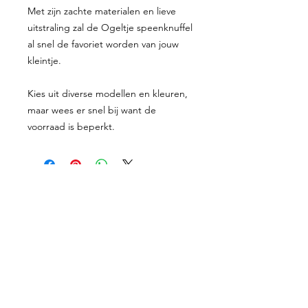
Met zijn zachte materialen en lieve
uitstraling zal de Ogeltje speenknuffel
al snel de favoriet worden van jouw
kleintje.
Kies uit diverse modellen en kleuren,
maar wees er snel bij want de
voorraad is beperkt.
Proefkaartje
Geboortekaartjes
Enveloppen
Shop
Werkwijze
Over mij
Prijzen
Contact