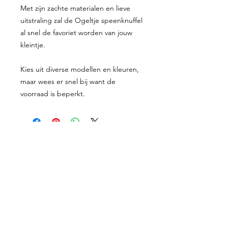
Met zijn zachte materialen en lieve
uitstraling zal de Ogeltje speenknuffel
al snel de favoriet worden van jouw
kleintje.
Kies uit diverse modellen en kleuren,
maar wees er snel bij want de
voorraad is beperkt.
Proefkaartje
Geboortekaartjes
Enveloppen
Shop
Werkwijze
Over mij
Prijzen
Contact