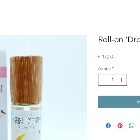
Roll-on 'Dro
Prijs
€ 17,50
Aantal
*
I