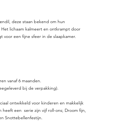
endil, deze staan bekend om hun
. Het lichaam kalmeert en ontkrampt door
t voor een fijne sfeer in de slaapkamer.
eren vanaf 6 maanden.
meegeleverd bij de verpakking).
eciaal ontwikkeld voor kinderen en makkelijk
heeft een serie zijn vijf roll-ons; Droom fijn,
n en Snottebellenfestijn.