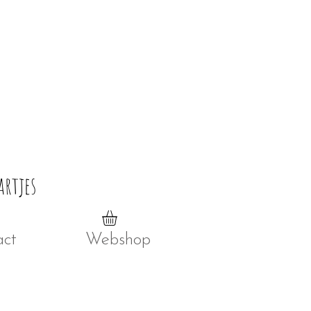
artjes
act
Webshop