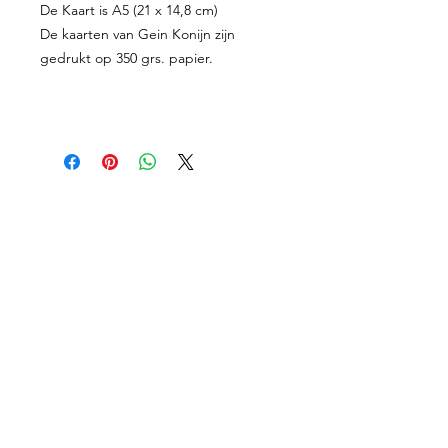
De Kaart is A5 (21 x 14,8 cm)
De kaarten van Gein Konijn zijn
gedrukt op 350 grs. papier.
Proefkaartje
Geboortekaartjes
Enveloppen
Shop
Werkwijze
Over mij
Prijzen
Contact
Algemene Voorwaarden
Facebook
Retourneren
Instagram