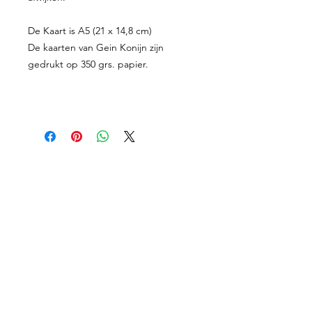
De Kaart is A5 (21 x 14,8 cm)
De kaarten van Gein Konijn zijn
gedrukt op 350 grs. papier.
Proefkaartje
Geboortekaartjes
Enveloppen
Shop
Werkwijze
Over mij
Prijzen
Contact
Algemene Voorwaarden
Facebook