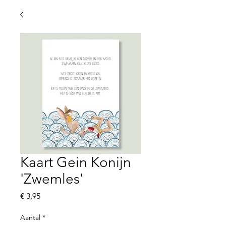
Kaart Gein Konijn
'Zwemles'
Prijs
€ 3,95
Aantal
*