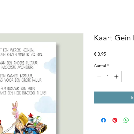
Kaart Gein 
Prijs
€ 3,95
Aantal
*
I