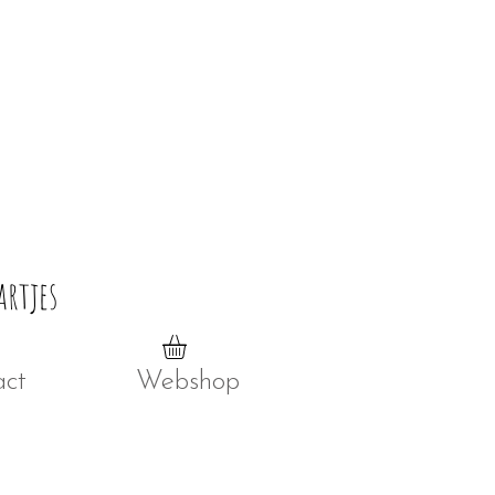
artjes
act
Webshop