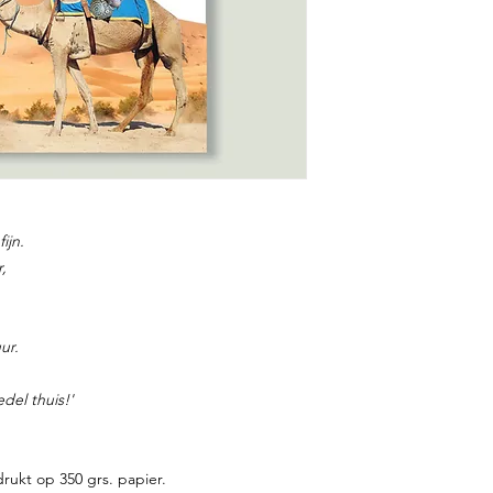
ijn.
,
ur.
del thuis!'
rukt op 350 grs. papier.