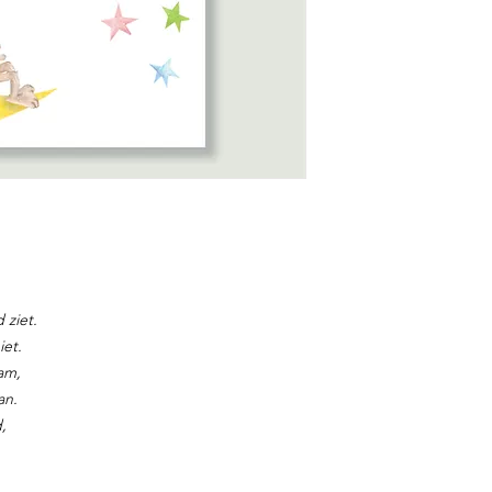
 ziet.
iet.
am,
an.
,