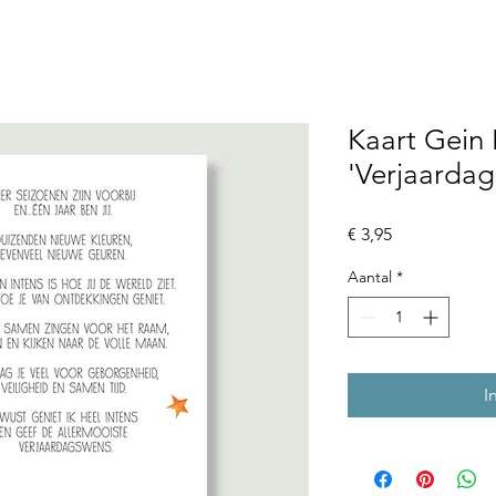
Kaart Gein 
'Verjaarda
Prijs
€ 3,95
Aantal
*
I