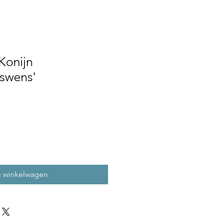
Konijn
gswens'
n winkelwagen