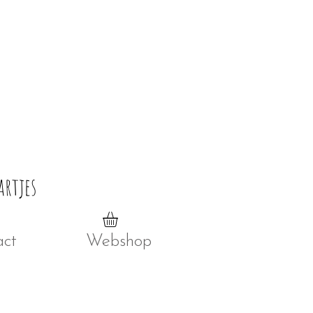
artjes
act
Webshop