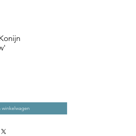
Konijn
w'
n winkelwagen