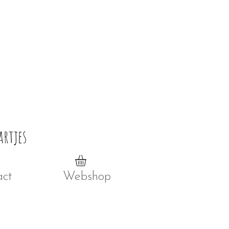
artjes
act
Webshop