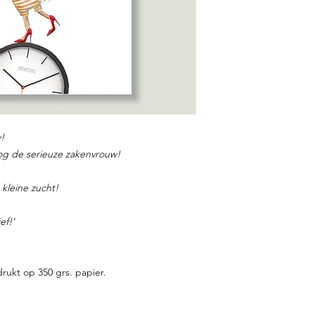
!
og de serieuze zakenvrouw!
 kleine zucht!
ef!'
rukt op 350 grs. papier.