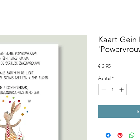
Kaart Gein 
'Powervrou
Prijs
€ 3,95
Aantal
*
I