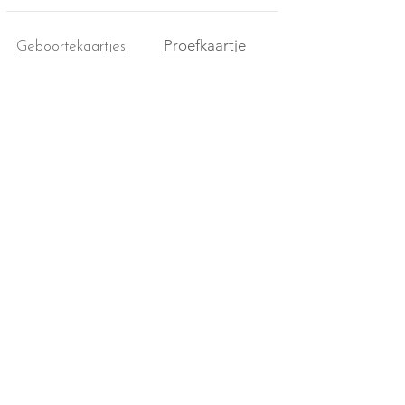
Proefkaartje
Geboortekaartjes
Enveloppen
Shop
Werkwijze
Over mij
Prijzen
Contact
Algemene Voorwaarden
Facebook
Retourneren
Instagram
Verzendkosten & Levertijd
Linkedin
Privacy Policy