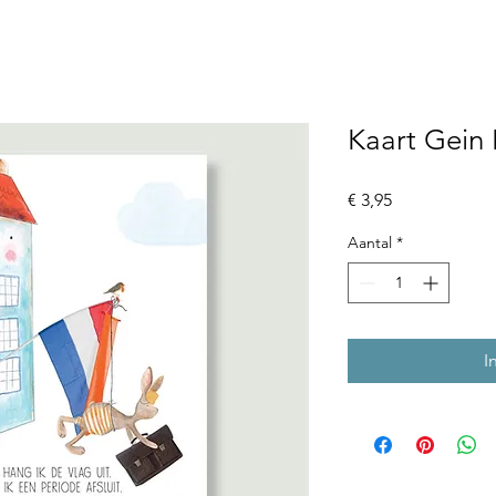
Kaart Gein 
Prijs
€ 3,95
Aantal
*
I