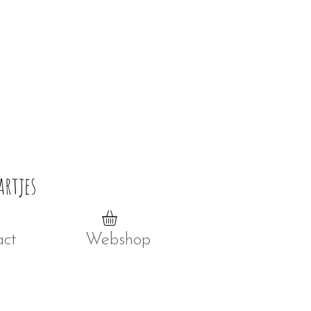
artjes
act
Webshop