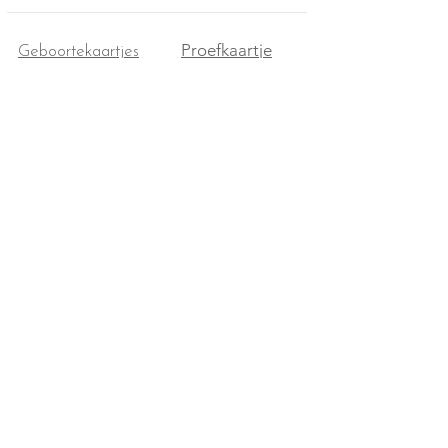
Proefkaartje
Geboortekaartjes
Enveloppen
Shop
Werkwijze
Over mij
Prijzen
Contact
Algemene Voorwaarden
Facebook
Retourneren
Instagram
Verzendkosten & Levertijd
Linkedin
Privacy Policy