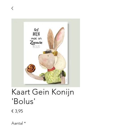
Kaart Gein Konijn
'Bolus'
Prijs
€ 3,95
Aantal
*