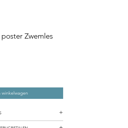
n poster Zwemles
n winkelwagen
S
roductgegevens. Hier kunt u meer
TERUGBETALEN