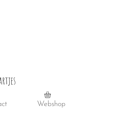
artjes
act
Webshop