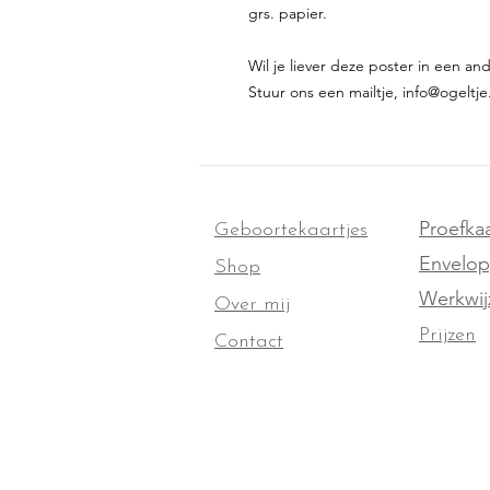
grs. papier.
Wil je liever deze poster in een an
Stuur ons een mailtje, info@ogeltje
Proefkaa
Geboortekaartjes
Envelo
Shop
Werkwij
Over mij
Prijzen
Contact