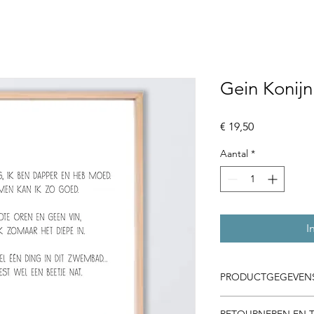
Gein Konij
Prijs
€ 19,50
Aantal
*
I
PRODUCTGEGEVEN
Dit is ruimte voor p
RETOURNEREN EN 