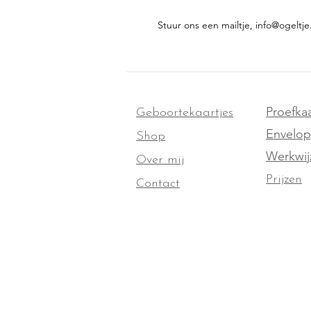
Stuur ons een mailtje, info@ogeltje
Proefkaa
Geboortekaartjes
Envelo
Shop
Werkwij
Over mij
Prijzen
Contact