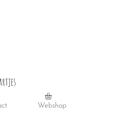
artjes
act
Webshop