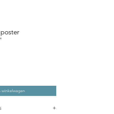
 poster
'
n winkelwagen
S