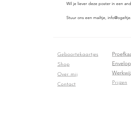
Wil je liever deze poster in een an
Stuur ons een mailtje, info@ogeltje
Proefkaa
Geboortekaartjes
Envelo
Shop
Werkwij
Over mij
Prijzen
Contact