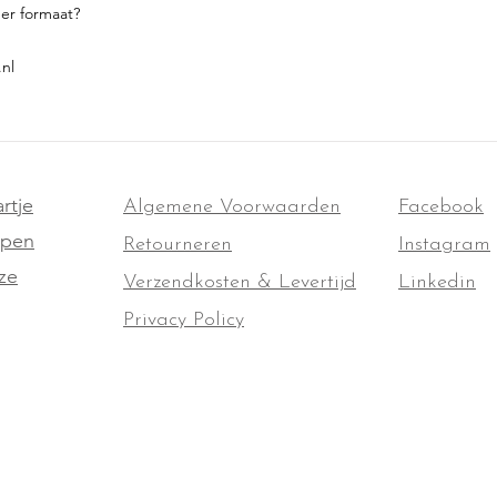
der formaat?
.nl
rtje
Algemene Voorwaarden
Facebook
ppen
Retourneren
Instagram
ze
Verzendkosten & Levertijd
Linkedin
Privacy Policy