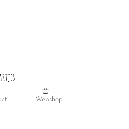
artjes
act
Webshop