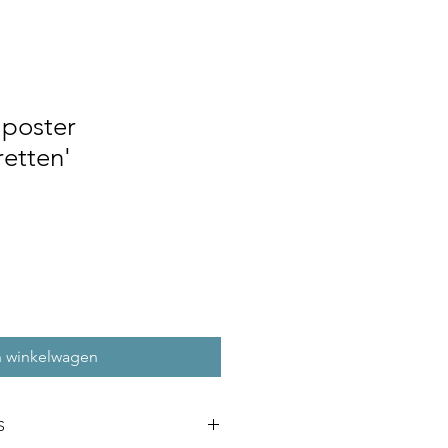
 poster
retten'
n winkelwagen
S