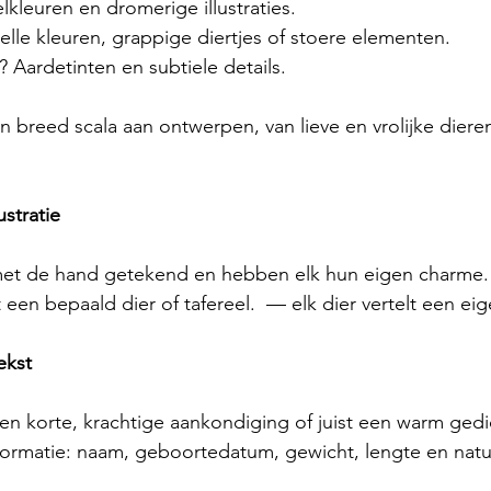
elkleuren en dromerige illustraties.
Felle kleuren, grappige diertjes of stoere elementen.
g? Aardetinten en subtiele details.
en breed scala aan ontwerpen, van lieve en vrolijke dieren 
ustratie
jn met de hand getekend en hebben elk hun eigen charme.
t een bepaald dier of tafereel.  — elk dier vertelt een eig
ekst
en korte, krachtige aankondiging of juist een warm gedi
formatie: naam, geboortedatum, gewicht, lengte en natuurl