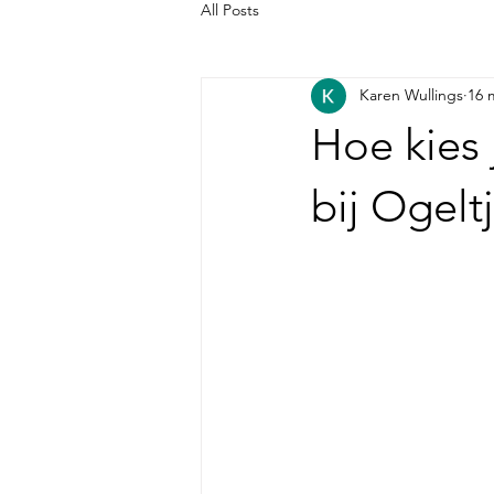
All Posts
Karen Wullings
16 
Hoe kies 
bij Ogelt