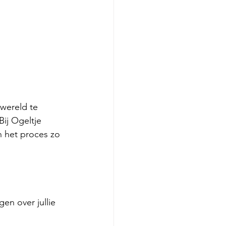
 wereld te 
ij Ogeltje 
n het proces zo 
en over jullie 