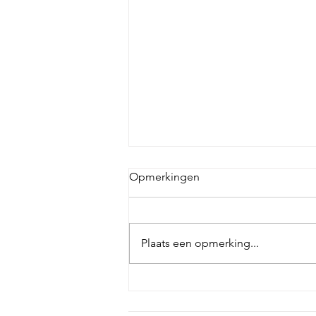
Opmerkingen
Plaats een opmerking...
Houten vormpjes op je
geboortekaartje: een subtiele