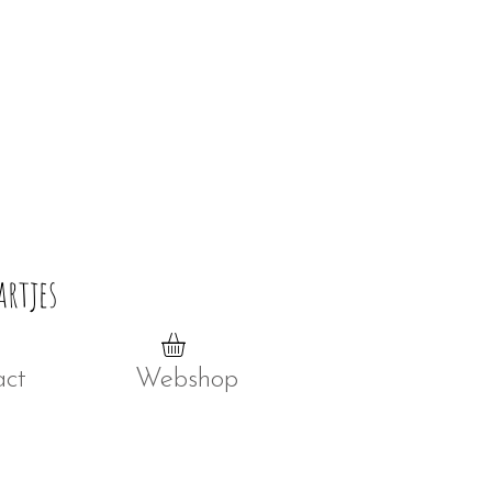
artjes
act
Webshop