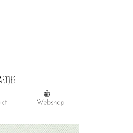
artjes
act
Webshop